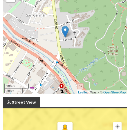
200 m
500 ft
Leaflet
| Wasi - ©
OpenStreetMap
Street View