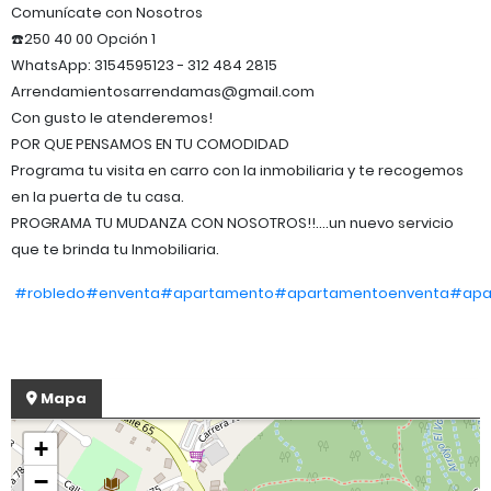
Comunícate con Nosotros
☎️250 40 00 Opción 1
WhatsApp: 3154595123 - 312 484 2815
Arrendamientosarrendamas@gmail.com
Con gusto le atenderemos!
POR QUE PENSAMOS EN TU COMODIDAD
Programa tu visita en carro con la inmobiliaria y te recogemos
en la puerta de tu casa.
PROGRAMA TU MUDANZA CON NOSOTROS!!....un nuevo servicio
que te brinda tu Inmobiliaria.
#robledo#enventa#apartamento#apartamentoenventa
#apa
Mapa
+
−