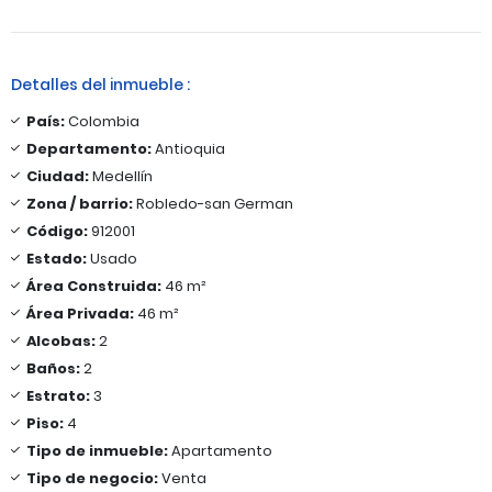
Detalles del inmueble :
País:
Colombia
Departamento:
Antioquia
Ciudad:
Medellín
Zona / barrio:
Robledo-san German
Código:
912001
Estado:
Usado
Área Construida:
46 m²
Área Privada:
46 m²
Alcobas:
2
Baños:
2
Estrato:
3
Piso:
4
Tipo de inmueble:
Apartamento
Tipo de negocio:
Venta