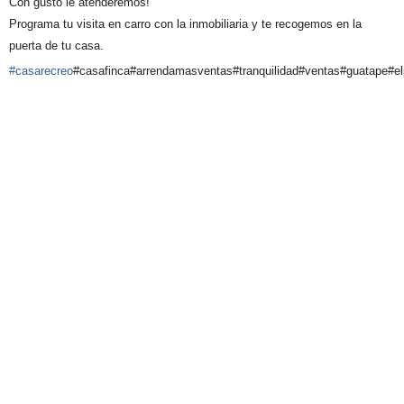
Con gusto le atenderemos!
Programa tu visita en carro con la inmobiliaria y te recogemos en la
puerta de tu casa.
#casarecreo
#casafinca#arrendamasventas#tranquilidad#ventas#guatape#el