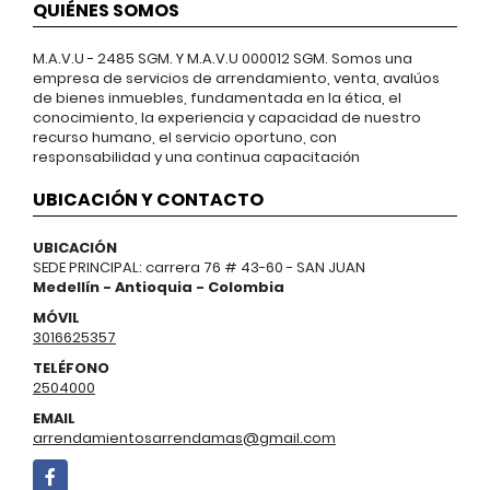
QUIÉNES SOMOS
M.A.V.U - 2485 SGM. Y M.A.V.U 000012 SGM. Somos una
empresa de servicios de arrendamiento, venta, avalúos
de bienes inmuebles, fundamentada en la ética, el
conocimiento, la experiencia y capacidad de nuestro
recurso humano, el servicio oportuno, con
responsabilidad y una continua capacitación
UBICACIÓN Y CONTACTO
UBICACIÓN
SEDE PRINCIPAL: carrera 76 # 43-60 - SAN JUAN
Medellín - Antioquia - Colombia
MÓVIL
3016625357
TELÉFONO
2504000
EMAIL
arrendamientosarrendamas@gmail.com
Facebook