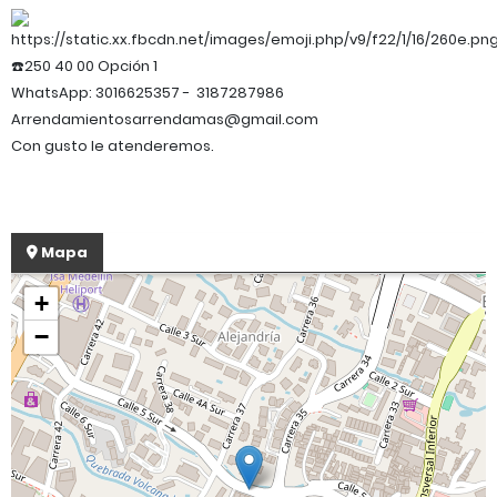
☎️250 40 00 Opción 1
WhatsApp: 3016625357 - 3187287986
Arrendamientosarrendamas@gmail.com
Con gusto le atenderemos.
Mapa
+
−