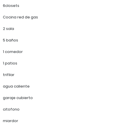
6closets
Cocina red de gas
2 sala
5 baños
1 comedor
1 patios
trifilar
agua caliente
garaje cubierto
citofono
miardor