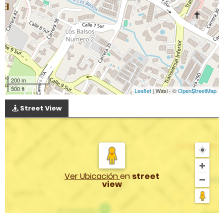
200 m
500 ft
Leaflet
| Wasi - ©
OpenStreetMap
Street View
Ver Ubicación
en
street
view