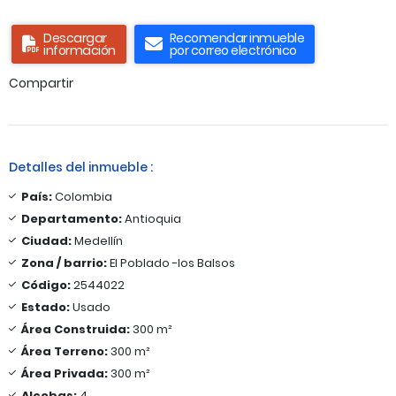
Descargar
Recomendar inmueble
información
por correo electrónico
Compartir
Detalles del inmueble :
País:
Colombia
Departamento:
Antioquia
Ciudad:
Medellín
Zona / barrio:
El Poblado -los Balsos
Código:
2544022
Estado:
Usado
Área Construida:
300 m²
Área Terreno:
300 m²
Área Privada:
300 m²
Alcobas:
4