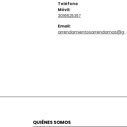
Teléfono
Móvil:
3016625357
Email:
arrendamientosarrendamas@gmail.com
QUIÉNES SOMOS