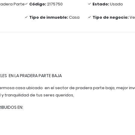
adera Parte
Código:
2175750
Estado:
Usado
Tipo de inmueble:
Casa
Tipo de negocio:
Ve
ELES EN LA PRADERA PARTE BAJA
rmosa casa ubicado en el sector de pradera parte baja, mejor inv
y tranquilidad de tus seres queridos,
IBUIDOS EN: