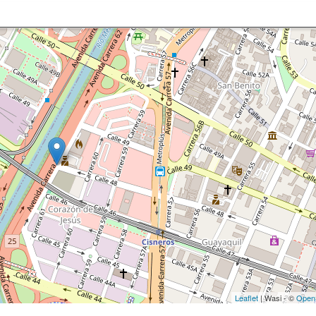
Leaflet
| Wasi - ©
Open