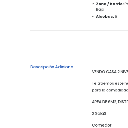
Zona / barrio:
Pr
Baja
Alcobas:
5
Descripción Adicional :
VENDO CASA 2 NIV
Te traemos este he
para la comodidad 
AREA DE 6M2, DISTR
2 SalaS
Comedor