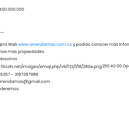
400.000.000
--
ágina Web
www.arrendamas.com.co
y podrás conocer más info
has más propiedades.
Nosotros
250 40 00 Opc
☎
5357 - 3187287986
arrendamas@gmail.com
nderemos.