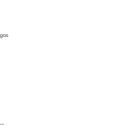
 gas
--