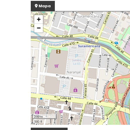
Mapa
+
−
200 m
500 ft