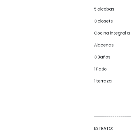
5 alcobas
3 closets
Cocina integral a
Alacenas
3 Baños
1 Patio
1 terraza
------------------
ESTRATO: