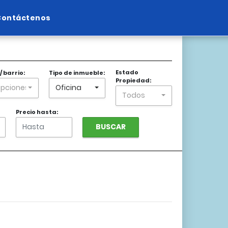
Contáctenos
+
−
Estado
/ barrio:
Tipo de inmueble:
Propiedad:
Opciones
Oficina
Todos
Precio hasta:
BUSCAR