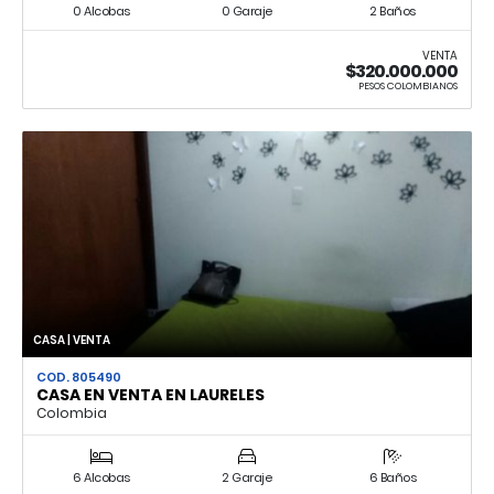
0 Alcobas
0 Garaje
2 Baños
VENTA
$320.000.000
PESOS COLOMBIANOS
CASA | VENTA
COD. 805490
CASA EN VENTA EN LAURELES
Colombia
6 Alcobas
2 Garaje
6 Baños