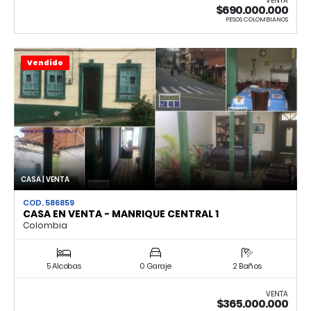
VENTA
$690.000.000
PESOS COLOMBIANOS
Vendido
CASA | VENTA
COD. 586859
CASA EN VENTA - MANRIQUE CENTRAL 1
Colombia
5 Alcobas
0 Garaje
2 Baños
VENTA
$365.000.000